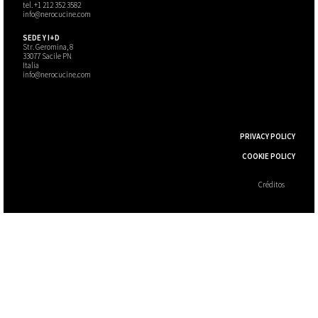
tel.
+1 212 352 3582
info@nerocucine.com
SEDE Y I+D
Str. Geromina, 8
33077 Sacile PN
Italia
info@nerocucine.com
PRIVACY POLICY
COOKIE POLICY
Créditos