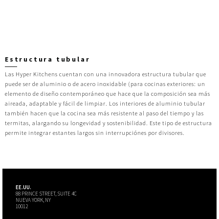
Estructura tubular
Las Hyper Kitchens cuentan con una innovadora estructura tubular que
puede ser de aluminio o de acero inoxidable (para cocinas exteriores: un
elemento de diseño contemporáneo que hace que la composición sea más
aireada, adaptable y fácil de limpiar. Los interiores de aluminio tubular
también hacen que la cocina sea más resistente al paso del tiempo y las
termitas, alargando su longevidad y sostenibilidad. Este tipo de estructura
permite integrar estantes largos sin interrupciónes por divisores.
EE.UU.
88 PRINCE STREET, SUITE 4C
NUEVA YORK, NY
10012