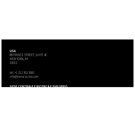
USA
88 PRINCE STREET, SUITE 4C
NEW YORK, NY
10012
tel.
+1 212 352 3582
info@nerocucine.com
SEDE CENTRALE E RICERCA E SVILUPPO
Str. Geromina, 8
33077 Sacile PN
Italia
info@nerocucine.com
PRIVACY POLICY